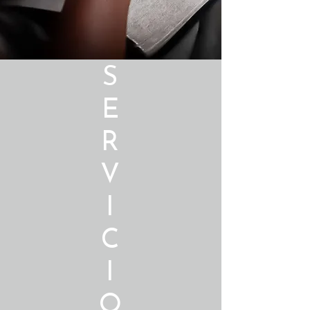
S
E
R
V
I
C
I
O