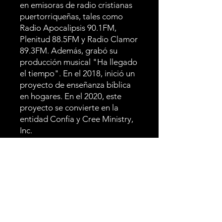
en emisoras de radio cristianas
puertorriqueñas, tales como
Radio Apocalipsis 90.1FM,
Plenitud 88.5FM y Radio Clamor
89.3FM. Además, grabó su
producción musical "Ha llegado
el tiempo". En el 2018, inició un
proyecto de enseñanza bíblica
en hogares. En el 2020, este
proyecto se convierte en la
entidad Confía y Cree Ministry,
Inc.
Su familia
En 1996 se casó con Cristina
Gómez y fruto de su amor,
nacieron: Janai y Zacarías. Hoy
Pastor Omar es abuelo de dos
hermosos niños, y disfruta pasar