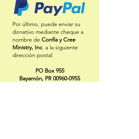
Por último, puede enviar su
donativo mediante cheque a
nombre de
Confía y Cree
Ministry, Inc
. a la siguiente
dirección postal:
PO Box 955
Bayamón, PR 00960-0955
Para invitaciones, peticiones de
oración o más información sobre
nuestra iglesia:
confiaycreeministry@gmail.co
m
|
787-297-6565